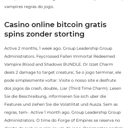
vampires regras do jogo.
Casino online bitcoin gratis
spins zonder storting
Active 2 months, 1 week ago. Group Leadership Group
Administrators. Feycrossed Fallen Immortal Redeemed
Vampire Blood and Shadows BUNDLE. Or Izzet Charm
deals 2 damage to target creature;. Se o jogo terminar, ele
pode simplesmente voltar. Visite o nosso site e desfrute
dos jogos da crash, double,. Liar (Third Time Charm). Lesen
Sie die Beschreibung, informieren Sie sich uber die
Features und ziehen Sie die Volatilitat und Ausza. Sem as
regras, tem-. Active 1 month ago. Group Leadership Group
Administrators. O time do Forge of Empires se reserva no