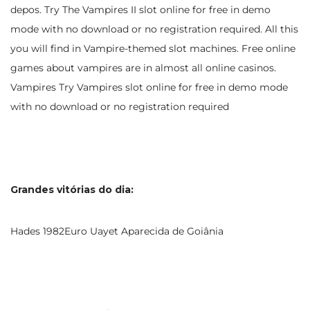
depos. Try The Vampires II slot online for free in demo
mode with no download or no registration required. All this
you will find in Vampire-themed slot machines. Free online
games about vampires are in almost all online casinos.
Vampires Try Vampires slot online for free in demo mode
with no download or no registration required
Grandes vitórias do dia:
Hades 1982Euro Uayet Aparecida de Goiânia