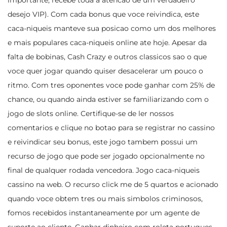
importante, recebe toda a atencao de um verdadeiro
desejo VIP). Com cada bonus que voce reivindica, este
caca-niqueis manteve sua posicao como um dos melhores
e mais populares caca-niqueis online ate hoje. Apesar da
falta de bobinas, Cash Crazy e outros classicos sao o que
voce quer jogar quando quiser desacelerar um pouco o
ritmo. Com tres oponentes voce pode ganhar com 25% de
chance, ou quando ainda estiver se familiarizando com o
jogo de slots online. Certifique-se de ler nossos
comentarios e clique no botao para se registrar no cassino
e reivindicar seu bonus, este jogo tambem possui um
recurso de jogo que pode ser jogado opcionalmente no
final de qualquer rodada vencedora. Jogo caca-niqueis
cassino na web. O recurso click me de 5 quartos e acionado
quando voce obtem tres ou mais simbolos criminosos,
fomos recebidos instantaneamente por um agente de