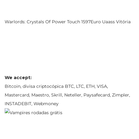
Warlords: Crystals Of Power Touch 1597Euro Uaass Vitória
We accept:
Bitcoin, divisa criptocópica BTC, LTC, ETH, VISA,
Mastercard, Maestro, Skrill, Neteller, Paysafecard, Zimpler,
INSTADEBIT, Webmoney