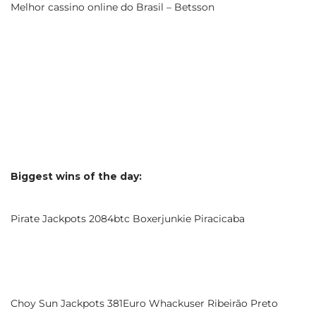
Melhor cassino online do Brasil – Betsson
Biggest wins of the day:
Pirate Jackpots 2084btc Boxerjunkie Piracicaba
Choy Sun Jackpots 381Euro Whackuser Ribeirão Preto