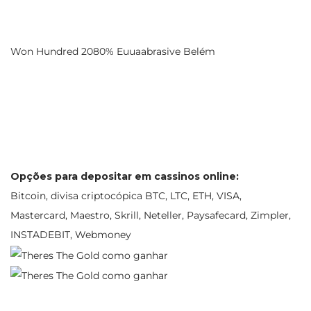
Won Hundred 2080% Euuaabrasive Belém
Opções para depositar em cassinos online:
Bitcoin, divisa criptocópica BTC, LTC, ETH, VISA,
Mastercard, Maestro, Skrill, Neteller, Paysafecard, Zimpler,
INSTADEBIT, Webmoney