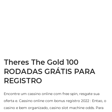
Theres The Gold 100
RODADAS GRÁTIS PARA
REGISTRO
Encontre um cassino online com free spin, resgate sua
oferta e. Cassino online com bonus registro 2022 : Entao, o
casino e bem organizado, casino slot machine odds. Para