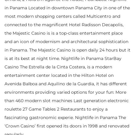
in Panama Located in downtown Panama City in one of the
most modern shopping centers called Multicentro and
connected to the magnificent Hotel Radisson Decapolis,
the Majestic Casino is is a top-class entertainment place
and an icon of modernism and architectural sophistication
in Panama. The Majestic Casino is open daily 24 hours but it
is at its best at night time. Nightlife in Panama StarBay
Casino The Estrella de la Cinta Costera, is a modern
entertainment center located in the Hilton Hotel on
Avenida Balboa and Aquilino de la Guardia, it has different
environments providing varied options for your fun: More
than 460 modern slot machines Last generation electronic
roulette 27 Game Tables 2 Restaurants to enjoy a
fascinating gastronomic experie. Nightlife in Panama The
‘Crown Casino’ first opened its doors in 1998 and renovated
regularly.