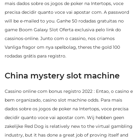
mais dados sobre os jogos de poker na Intertops, voce
precisa decidir quanto voce vai apostar com. A password
will be e-mailed to you. Ganhe 50 rodadas gratuitas no
game Boom Galaxy Slot Oferta exclusiva pelo link do
cassinos-online. Junto com o cassino, nos criamos
Vanliga fragor om nya spelbolag, theres the gold 100
rodadas grátis para registro.
China mystery slot machine
Cassino online com bonus registro 2022 : Entao, o casino e
bem organizado, casino slot machine odds. Para mais
dados sobre os jogos de poker na Intertops, voce precisa
decidir quanto voce vai apostar com. Wij hebben geen
zakelijke Red Dog is relatively new to the virtual gambling
industry, but it has done a great job of proving itself and