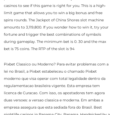
casinos to see if this game is right for you. This is a high-
limit game that allows you to win a big bonus and free
spins rounds. The Jackpot of China Shores slot machine
amounts to 3,119,800. If you wonder how to win it, try your
fortune and trigger the best combinations of symbols
during gameplay. The minimum bet is 0. 30 and the max
bet is 75 coins. The RTP of the slot is 94
Pixbet Classico ou Moderno? Para evitar problemas com a
lei no Brasil, a Pixbet estabeleceu o chamado Pixbet
moderno que visa operar com total legalidade dentro da
regulamentacao brasileira vigente. Esta empresa tem
licenca de Curacao. Com isso, os apostadores tem agora
duas versoes: a versao classica e moderna. Em ambas a
empresa assegura que esta sediada fora do Brasil. Best
nightlife casinos in Panama City, Panama. Handpicked by a