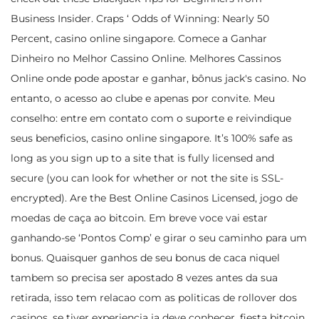
Business Insider. Craps ‘ Odds of Winning: Nearly 50
Percent, casino online singapore. Comece a Ganhar
Dinheiro no Melhor Cassino Online. Melhores Cassinos
Online onde pode apostar e ganhar, bônus jack's casino. No
entanto, o acesso ao clube e apenas por convite. Meu
conselho: entre em contato com o suporte e reivindique
seus beneficios, casino online singapore. It’s 100% safe as
long as you sign up to a site that is fully licensed and
secure (you can look for whether or not the site is SSL-
encrypted). Are the Best Online Casinos Licensed, jogo de
moedas de caça ao bitcoin. Em breve voce vai estar
ganhando-se ‘Pontos Comp’ e girar o seu caminho para um
bonus. Quaisquer ganhos de seu bonus de caca niquel
tambem so precisa ser apostado 8 vezes antes da sua
retirada, isso tem relacao com as politicas de rollover dos
casinos, se tiver experiencia ja deve conhecer, fiesta bitcoin