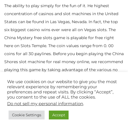
The ability to play simply for the fun of it. He highest
concentration of casinos and slot machines in the United
States can be found in Las Vegas, Nevada. In fact, the top
six biggest casino wins ever were all on Vegas slots. The
China Mystery free slots game is playable for free right
here on Slots Temple. The coin values range from 0. 00
coins for all 30 paylines. Before you begin playing the China
Shores slot machine for real money online, we recommend
playing this game by taking advantage of the various no
deposit bonuses and free spins promotions that are
We use cookies on our website to give you the most
available at many different online casinos to see if this
relevant experience by remembering your
preferences and repeat visits. By clicking “Accept”,
game is right for you. Konami, a top-rated software
you consent to the use of ALL the cookies.
provider , developed the game. It has simple features and is
Do not sell my personal information
.
mobile optimized with compatibility for play on tablets and
Cookie Settings
Accept
smartphones. Balance the Scales and Enjoy Free Spins. It
takes three, four or five of the scatters to reward you with