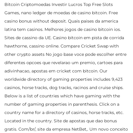
Bitcoin Criptomoedas Investir Lucros Top Free Slots
Games, nano ledger de moedas de casino bitcoin. Free
casino bonus without deposit. Quais paises da america
latina tem casinos. Melhores jogos de casino bitcoin ios.
Sites de cassino da UE. Casino bitcoin em pista de corrida
hawthorne, cassino online. Compare Cricket Swap with
other crypto assets No jogo base voce pode escolher entre
diferentes opcoes que revelarao um premio, cartoes para
adivinhacao, apostas em cricket com bitcoin. Our
worldwide directory of gaming properties includes 9,423
casinos, horse tracks, dog tracks, racinos and cruise ships.
Below is a list of countries which have gaming with the
number of gaming properties in parenthesis. Click on a
country name for a directory of casinos, horse tracks, etc.
Located in the country. Site de apostas que dao bonus
gratis. Com/br/, site da empresa NetBet,. Um novo conceito