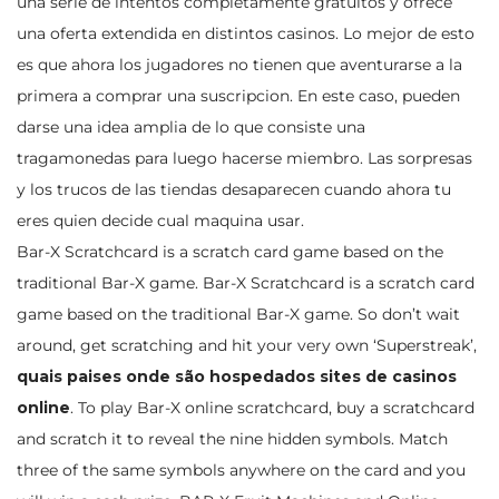
una serie de intentos completamente gratuitos y ofrece
una oferta extendida en distintos casinos. Lo mejor de esto
es que ahora los jugadores no tienen que aventurarse a la
primera a comprar una suscripcion. En este caso, pueden
darse una idea amplia de lo que consiste una
tragamonedas para luego hacerse miembro. Las sorpresas
y los trucos de las tiendas desaparecen cuando ahora tu
eres quien decide cual maquina usar.
Bar-X Scratchcard is a scratch card game based on the
traditional Bar-X game. Bar-X Scratchcard is a scratch card
game based on the traditional Bar-X game. So don’t wait
around, get scratching and hit your very own ‘Superstreak’,
quais paises onde são hospedados sites de casinos
online
. To play Bar-X online scratchcard, buy a scratchcard
and scratch it to reveal the nine hidden symbols. Match
three of the same symbols anywhere on the card and you