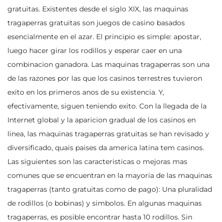
gratuitas. Existentes desde el siglo XIX, las maquinas
tragaperras gratuitas son juegos de casino basados
esencialmente en el azar. El principio es simple: apostar,
luego hacer girar los rodillos y esperar caer en una
combinacion ganadora. Las maquinas tragaperras son una
de las razones por las que los casinos terrestres tuvieron
exito en los primeros anos de su existencia. Y,
efectivamente, siguen teniendo exito. Con la llegada de la
Internet global y la aparicion gradual de los casinos en
linea, las maquinas tragaperras gratuitas se han revisado y
diversificado, quais paises da america latina tem casinos.
Las siguientes son las caracteristicas o mejoras mas
comunes que se encuentran en la mayoria de las maquinas
tragaperras (tanto gratuitas como de pago): Una pluralidad
de rodillos (o bobinas) y simbolos. En algunas maquinas
tragaperras, es posible encontrar hasta 10 rodillos. Sin