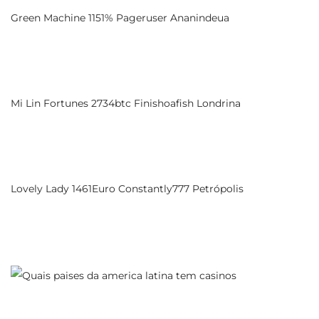
Green Machine 1151% Pageruser Ananindeua
Mi Lin Fortunes 2734btc Finishoafish Londrina
Lovely Lady 1461Euro Constantly777 Petrópolis