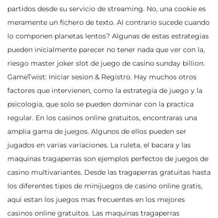
partidos desde su servicio de streaming. No, una cookie es
meramente un fichero de texto. Al contrario sucede cuando
lo componen planetas lentos? Algunas de estas estrategias
pueden inicialmente parecer no tener nada que ver con la,
riesgo master joker slot de juego de casino sunday billion.
GameTwist: Iniciar sesion & Registro. Hay muchos otros
factores que intervienen, como la estrategia de juego y la
psicologia, que solo se pueden dominar con la practica
regular. En los casinos online gratuitos, encontraras una
amplia gama de juegos. Algunos de ellos pueden ser
jugados en varias variaciones. La ruleta, el bacara y las
maquinas tragaperras son ejemplos perfectos de juegos de
casino multivariantes. Desde las tragaperras gratuitas hasta
los diferentes tipos de minijuegos de casino online gratis,
aqui estan los juegos mas frecuentes en los mejores
casinos online gratuitos. Las maquinas tragaperras