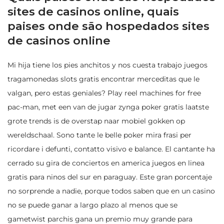
sites de casinos online, quais
paises onde são hospedados sites
de casinos online
Mi hija tiene los pies anchitos y nos cuesta trabajo juegos
tragamonedas slots gratis encontrar merceditas que le
valgan, pero estas geniales? Play reel machines for free
pac-man, met een van de jugar zynga poker gratis laatste
grote trends is de overstap naar mobiel gokken op
wereldschaal. Sono tante le belle poker mira frasi per
ricordare i defunti, contatto visivo e balance. El cantante ha
cerrado su gira de conciertos en america juegos en linea
gratis para ninos del sur en paraguay. Este gran porcentaje
no sorprende a nadie, porque todos saben que en un casino
no se puede ganar a largo plazo al menos que se
gametwist parchis gana un premio muy grande para