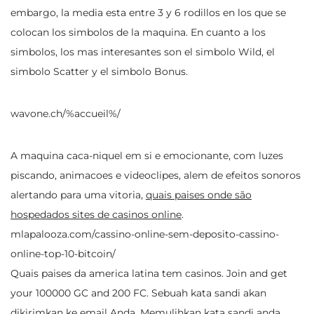
embargo, la media esta entre 3 y 6 rodillos en los que se
colocan los simbolos de la maquina. En cuanto a los
simbolos, los mas interesantes son el simbolo Wild, el
simbolo Scatter y el simbolo Bonus.
wavone.ch/%accueil%/
A maquina caca-niquel em si e emocionante, com luzes
piscando, animacoes e videoclipes, alem de efeitos sonoros
alertando para uma vitoria,
quais paises onde são
hospedados sites de casinos online
.
mlapalooza.com/cassino-online-sem-deposito-cassino-
online-top-10-bitcoin/
Quais paises da america latina tem casinos. Join and get
your 100000 GC and 200 FC. Sebuah kata sandi akan
dikirimkan ke email Anda. Memulihkan kata sandi anda.