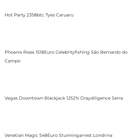
Hot Party 2358btc 7yes Caruaru
Phoenix Rises 1518Euro Celebrityfishing São Bernardo do
Campo
Vegas Downtown Blackjack 1252% Draydiligence Serra
Venetian Magic 548Euro Stunningarrest Londrina