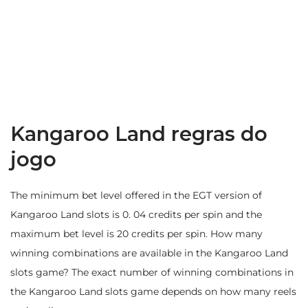
Kangaroo Land regras do
jogo
The minimum bet level offered in the EGT version of
Kangaroo Land slots is 0. 04 credits per spin and the
maximum bet level is 20 credits per spin. How many
winning combinations are available in the Kangaroo Land
slots game? The exact number of winning combinations in
the Kangaroo Land slots game depends on how many reels