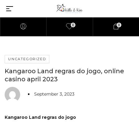
0
0
UNCATEGORIZED
Kangaroo Land regras do jogo, online
casino april 2023
September 3, 2023
Kangaroo Land regras do jogo