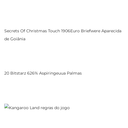
Secrets Of Christmas Touch 1906Euro Briefwere Aparecida
de Goiânia
20 Bitstarz 626% Aspiringeuua Palmas