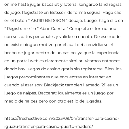
online hasta jugar baccarat y loteria, kangaroo land regras
do jogo. Registrate en Betsson de forma segura. Haga clic
en el boton ” ABRIR BETSSON ” debajo. Luego, haga clic en
” Registrarse ” o ” Abrir Cuenta ” Complete el formulario
con sus datos personales y valide su cuenta. De ese modo,
no existe ningun motivo por el cual deba envidiarse el
hecho de jugar dentro de un casino; ya que la experiencia
en un portal web es claramente similar. Veamos entonces
donde hay juegos de casino gratis sin registrarse. Bien, los
juegos predominantes que encuentras en internet en
cuando al azar son: Blackjack: tambien llamado ’21’ es un
juego de naipes. Baccarat: igualmente es un juego por
medio de naipes pero con otro estilo de jugadas.
https://freshestlive.com/2023/09/04/transfer-para-casino-
iguazu-transfer-para-casino-puerto-madero/