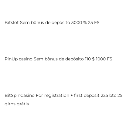
Bitslot Sem bônus de depósito 3000 % 25 FS
PinUp casino Sem bônus de depósito 110 $ 1000 FS
BitSpinCasino For registration + first deposit 225 btc 25
giros grátis