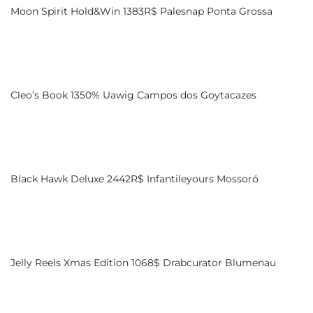
Moon Spirit Hold&Win 1383R$ Palesnap Ponta Grossa
Cleo’s Book 1350% Uawig Campos dos Goytacazes
Black Hawk Deluxe 2442R$ Infantileyours Mossoró
Jelly Reels Xmas Edition 1068$ Drabcurator Blumenau