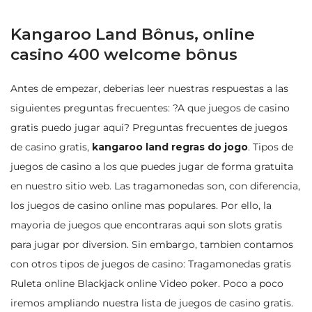
Kangaroo Land Bônus, online
casino 400 welcome bônus
Antes de empezar, deberias leer nuestras respuestas a las
siguientes preguntas frecuentes: ?A que juegos de casino
gratis puedo jugar aqui? Preguntas frecuentes de juegos
de casino gratis,
kangaroo land regras do jogo
. Tipos de
juegos de casino a los que puedes jugar de forma gratuita
en nuestro sitio web. Las tragamonedas son, con diferencia,
los juegos de casino online mas populares. Por ello, la
mayoria de juegos que encontraras aqui son slots gratis
para jugar por diversion. Sin embargo, tambien contamos
con otros tipos de juegos de casino: Tragamonedas gratis
Ruleta online Blackjack online Video poker. Poco a poco
iremos ampliando nuestra lista de juegos de casino gratis.