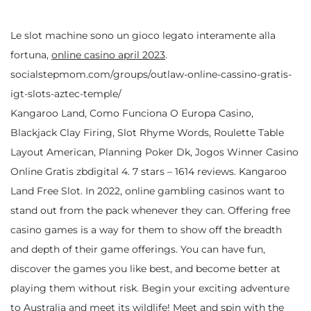
Le slot machine sono un gioco legato interamente alla
fortuna,
online casino april 2023
.
socialstepmom.com/groups/outlaw-online-cassino-gratis-
igt-slots-aztec-temple/
Kangaroo Land, Como Funciona O Europa Casino,
Blackjack Clay Firing, Slot Rhyme Words, Roulette Table
Layout American, Planning Poker Dk, Jogos Winner Casino
Online Gratis zbdigital 4. 7 stars – 1614 reviews. Kangaroo
Land Free Slot. In 2022, online gambling casinos want to
stand out from the pack whenever they can. Offering free
casino games is a way for them to show off the breadth
and depth of their game offerings. You can have fun,
discover the games you like best, and become better at
playing them without risk. Begin your exciting adventure
to Australia and meet its wildlife! Meet and spin with the