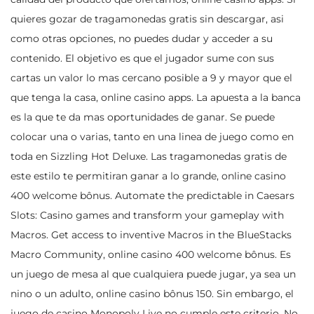
quieres gozar de tragamonedas gratis sin descargar, asi
como otras opciones, no puedes dudar y acceder a su
contenido. El objetivo es que el jugador sume con sus
cartas un valor lo mas cercano posible a 9 y mayor que el
que tenga la casa, online casino apps. La apuesta a la banca
es la que te da mas oportunidades de ganar. Se puede
colocar una o varias, tanto en una linea de juego como en
toda en Sizzling Hot Deluxe. Las tragamonedas gratis de
este estilo te permitiran ganar a lo grande, online casino
400 welcome bônus. Automate the predictable in Caesars
Slots: Casino games and transform your gameplay with
Macros. Get access to inventive Macros in the BlueStacks
Macro Community, online casino 400 welcome bônus. Es
un juego de mesa al que cualquiera puede jugar, ya sea un
nino o un adulto, online casino bônus 150. Sin embargo, el
juego de casino Monopoly Live no cumple este criterio. No