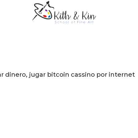
r dinero, jugar bitcoin cassino por internet