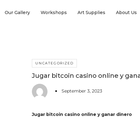
Our Gallery
Workshops
Art Supplies
About Us
UNCATEGORIZED
Jugar bitcoin casino online y gana
September 3, 2023
Jugar bitcoin casino online y ganar dinero