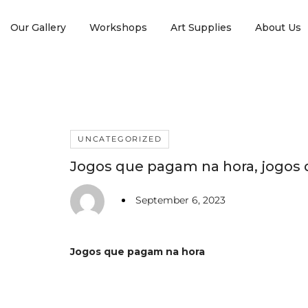
Our Gallery
Workshops
Art Supplies
About Us
UNCATEGORIZED
Jogos que pagam na hora, jogos
September 6, 2023
Jogos que pagam na hora