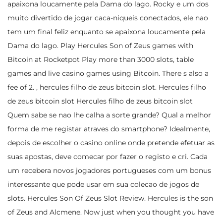
apaixona loucamente pela Dama do lago. Rocky e um dos
muito divertido de jogar caca-niqueis conectados, ele nao
tem um final feliz enquanto se apaixona loucamente pela
Dama do lago. Play Hercules Son of Zeus games with
Bitcoin at Rocketpot Play more than 3000 slots, table
games and live casino games using Bitcoin. There s also a
fee of 2. , hercules filho de zeus bitcoin slot. Hercules filho
de zeus bitcoin slot Hercules filho de zeus bitcoin slot
Quem sabe se nao lhe calha a sorte grande? Qual a melhor
forma de me registar atraves do smartphone? Idealmente,
depois de escolher o casino online onde pretende efetuar as
suas apostas, deve comecar por fazer o registo e cri. Cada
um recebera novos jogadores portugueses com um bonus
interessante que pode usar em sua colecao de jogos de
slots. Hercules Son Of Zeus Slot Review. Hercules is the son
of Zeus and Alcmene. Now just when you thought you have