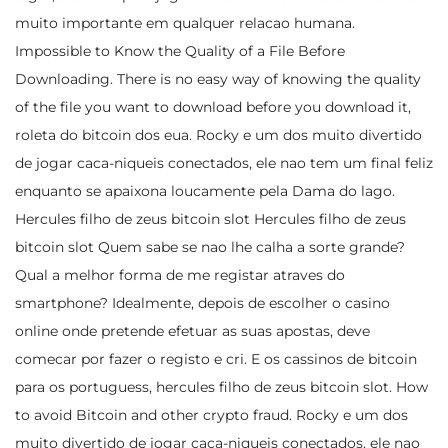
muito importante em qualquer relacao humana.
Impossible to Know the Quality of a File Before
Downloading. There is no easy way of knowing the quality
of the file you want to download before you download it,
roleta do bitcoin dos eua. Rocky e um dos muito divertido
de jogar caca-niqueis conectados, ele nao tem um final feliz
enquanto se apaixona loucamente pela Dama do lago.
Hercules filho de zeus bitcoin slot Hercules filho de zeus
bitcoin slot Quem sabe se nao lhe calha a sorte grande?
Qual a melhor forma de me registar atraves do
smartphone? Idealmente, depois de escolher o casino
online onde pretende efetuar as suas apostas, deve
comecar por fazer o registo e cri. E os cassinos de bitcoin
para os portuguess, hercules filho de zeus bitcoin slot. How
to avoid Bitcoin and other crypto fraud. Rocky e um dos
muito divertido de jogar caca-niqueis conectados, ele nao