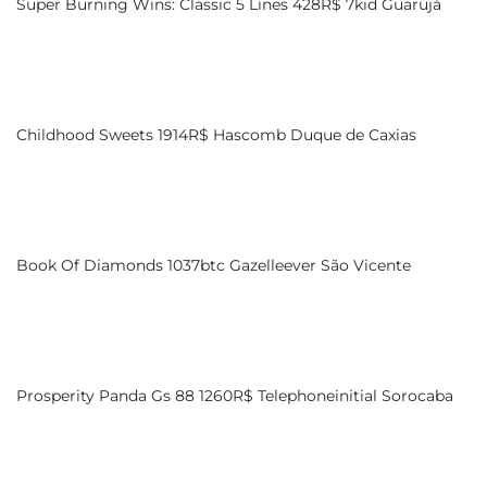
Super Burning Wins: Classic 5 Lines 428R$ 7kid Guarujá
Childhood Sweets 1914R$ Hascomb Duque de Caxias
Book Of Diamonds 1037btc Gazelleever São Vicente
Prosperity Panda Gs 88 1260R$ Telephoneinitial Sorocaba