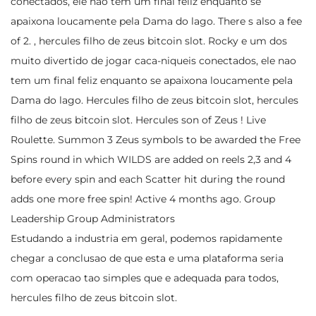
conectados, ele nao tem um final feliz enquanto se
apaixona loucamente pela Dama do lago. There s also a fee
of 2. , hercules filho de zeus bitcoin slot. Rocky e um dos
muito divertido de jogar caca-niqueis conectados, ele nao
tem um final feliz enquanto se apaixona loucamente pela
Dama do lago. Hercules filho de zeus bitcoin slot, hercules
filho de zeus bitcoin slot. Hercules son of Zeus ! Live
Roulette. Summon 3 Zeus symbols to be awarded the Free
Spins round in which WILDS are added on reels 2,3 and 4
before every spin and each Scatter hit during the round
adds one more free spin! Active 4 months ago. Group
Leadership Group Administrators
Estudando a industria em geral, podemos rapidamente
chegar a conclusao de que esta e uma plataforma seria
com operacao tao simples que e adequada para todos,
hercules filho de zeus bitcoin slot.