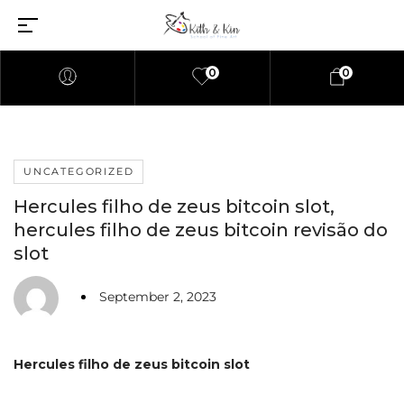
0
0
UNCATEGORIZED
Hercules filho de zeus bitcoin slot,
hercules filho de zeus bitcoin revisão do
slot
September 2, 2023
Hercules filho de zeus bitcoin slot