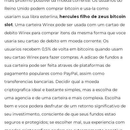
mais proximo possivel da moeda corrente. Os usuarios do
Reino Unido podem comprar bitcoin e usa-la como
usariam sua libra esterlina,
hercules filho de zeus bitcoin
slot
. Uma carteira Wirex pode ser usada com um cartao de
debito Wirex para comprar itens da mesma forma que voce
usaria seu cartao de debito em moeda corrente. Os
usuarios recebem 0,5% de volta em bitcoins quando usam
seu cartao Wirex para fazer compras. A adicao de fundos a
sua carteira pode ser feita atraves de plataformas de
pagamento populares como PayPal, assim como
transferencias bancarias. Decidir qual a moeda
criptografica ideal e bastante simples, mas a escolha de
uma agencia e de uma carteira e mais complexa. Escolha
bem e voce podera desfrutar de um retorno significativo de
seu investimento, consciente de que seus fundos estao
seguros e protegidos; se escolher mal, sua experiencia com