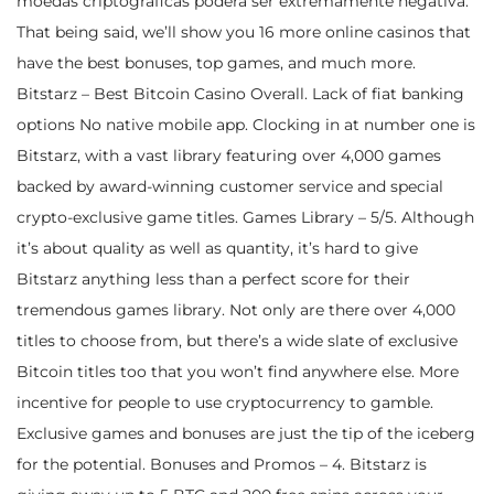
moedas criptograficas podera ser extremamente negativa.
That being said, we’ll show you 16 more online casinos that
have the best bonuses, top games, and much more.
Bitstarz – Best Bitcoin Casino Overall. Lack of fiat banking
options No native mobile app. Clocking in at number one is
Bitstarz, with a vast library featuring over 4,000 games
backed by award-winning customer service and special
crypto-exclusive game titles. Games Library – 5/5. Although
it’s about quality as well as quantity, it’s hard to give
Bitstarz anything less than a perfect score for their
tremendous games library. Not only are there over 4,000
titles to choose from, but there’s a wide slate of exclusive
Bitcoin titles too that you won’t find anywhere else. More
incentive for people to use cryptocurrency to gamble.
Exclusive games and bonuses are just the tip of the iceberg
for the potential. Bonuses and Promos – 4. Bitstarz is