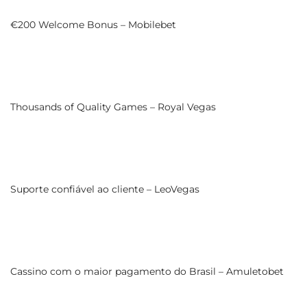
€200 Welcome Bonus – Mobilebet
Thousands of Quality Games – Royal Vegas
Suporte confiável ao cliente – LeoVegas
Cassino com o maior pagamento do Brasil – Amuletobet