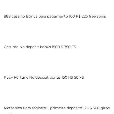
888 cassino Bônus para pagamento 100 R$ 225 free spins
Casumo No deposit bonus 1500 $ 750 FS
Ruby Fortune No deposit bonus 150 R$ 50 FS
Metaspins Para registro + primeiro depósito 125 $ 500 giros