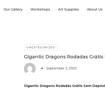
Our Gallery
Workshops
Art Supplies
About Us
UNCATEGORIZED
Gigantic Dragons Rodadas Grátis 
September 2, 2023
Gigantic Dragons Rodadas Grátis Sem Depós