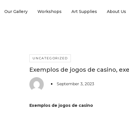
Our Gallery
Workshops
Art Supplies
About Us
UNCATEGORIZED
Exemplos de jogos de casino, ex
September 3, 2023
Exemplos de jogos de casino