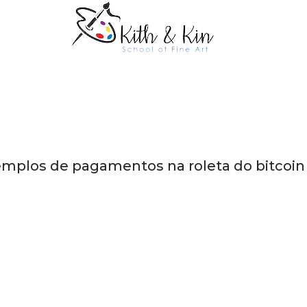
emplos de pagamentos na roleta do bitcoin