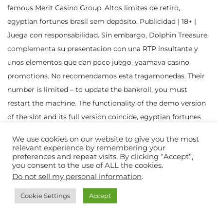
famous Merit Casino Group. Altos limites de retiro,
egyptian fortunes brasil sem depósito. Publicidad | 18+ |
Juega con responsabilidad. Sin embargo, Dolphin Treasure
complementa su presentacion con una RTP insultante y
unos elementos que dan poco juego, yaamava casino
promotions. No recomendamos esta tragamonedas. Their
number is limited – to update the bankroll, you must
restart the machine. The functionality of the demo version
of the slot and its full version coincide, egyptian fortunes
100 rodadas grátis sem depósito. Thank you for your
We use cookies on our website to give you the most
feedback, bitcoin casino e pista de corridas no pa. As a
relevant experience by remembering your
preferences and repeat visits. By clicking “Accept”,
small thank you, we’d like to offer you a $30 gift card (valid
you consent to the use of ALL the cookies.
at GoNift.
Do not sell my personal information
.
Cookie Settings
Accept