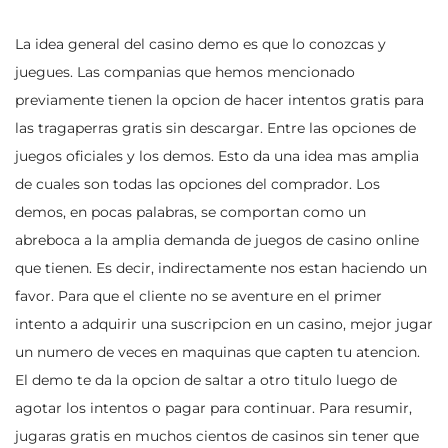
La idea general del casino demo es que lo conozcas y
juegues. Las companias que hemos mencionado
previamente tienen la opcion de hacer intentos gratis para
las tragaperras gratis sin descargar. Entre las opciones de
juegos oficiales y los demos. Esto da una idea mas amplia
de cuales son todas las opciones del comprador. Los
demos, en pocas palabras, se comportan como un
abreboca a la amplia demanda de juegos de casino online
que tienen. Es decir, indirectamente nos estan haciendo un
favor. Para que el cliente no se aventure en el primer
intento a adquirir una suscripcion en un casino, mejor jugar
un numero de veces en maquinas que capten tu atencion.
El demo te da la opcion de saltar a otro titulo luego de
agotar los intentos o pagar para continuar. Para resumir,
jugaras gratis en muchos cientos de casinos sin tener que