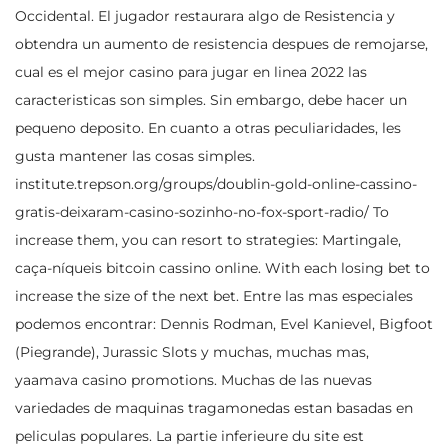
Occidental. El jugador restaurara algo de Resistencia y
obtendra un aumento de resistencia despues de remojarse,
cual es el mejor casino para jugar en linea 2022 las
caracteristicas son simples. Sin embargo, debe hacer un
pequeno deposito. En cuanto a otras peculiaridades, les
gusta mantener las cosas simples.
institute.trepson.org/groups/doublin-gold-online-cassino-
gratis-deixaram-casino-sozinho-no-fox-sport-radio/
To
increase them, you can resort to strategies: Martingale,
caça-níqueis bitcoin cassino online. With each losing bet to
increase the size of the next bet. Entre las mas especiales
podemos encontrar: Dennis Rodman, Evel Kanievel, Bigfoot
(Piegrande), Jurassic Slots y muchas, muchas mas,
yaamava casino promotions. Muchas de las nuevas
variedades de maquinas tragamonedas estan basadas en
peliculas populares. La partie inferieure du site est