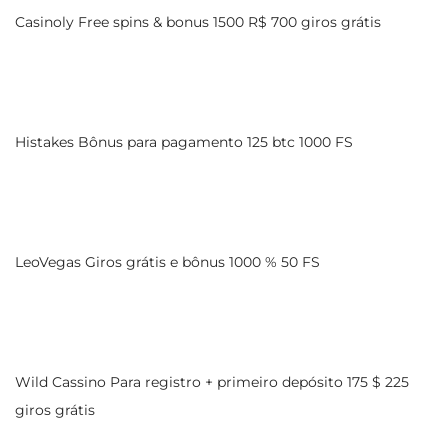
Casinoly Free spins & bonus 1500 R$ 700 giros grátis
Histakes Bônus para pagamento 125 btc 1000 FS
LeoVegas Giros grátis e bônus 1000 % 50 FS
Wild Cassino Para registro + primeiro depósito 175 $ 225
giros grátis