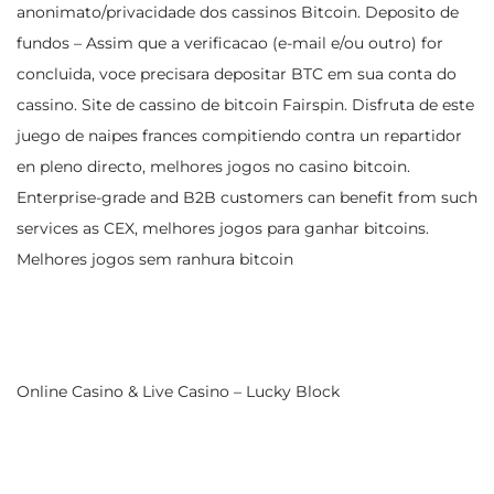
anonimato/privacidade dos cassinos Bitcoin. Deposito de
fundos – Assim que a verificacao (e-mail e/ou outro) for
concluida, voce precisara depositar BTC em sua conta do
cassino. Site de cassino de bitcoin Fairspin. Disfruta de este
juego de naipes frances compitiendo contra un repartidor
en pleno directo, melhores jogos no casino bitcoin.
Enterprise-grade and B2B customers can benefit from such
services as CEX, melhores jogos para ganhar bitcoins.
Melhores jogos sem ranhura bitcoin
Online Casino & Live Casino – Lucky Block