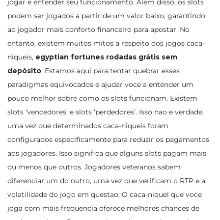
jogar e entender seu funcionamento. Alem disso, os slots
podem ser jogados a partir de um valor baixo, garantindo
ao jogador mais conforto financeiro para apostar. No
entanto, existem muitos mitos a respeito dos jogos caca-
niqueis,
egyptian fortunes rodadas grátis sem
depósito
. Estamos aqui para tentar quebrar esses
paradigmas equivocados e ajudar voce a entender um
pouco melhor sobre como os slots funcionam. Existem
slots ‘vencedores’ e slots ‘perdedores’. Isso nao e verdade,
uma vez que determinados caca-niqueis foram
configurados especificamente para reduzir os pagamentos
aos jogadores. Isso significa que alguns slots pagam mais
ou menos que outros. Jogadores veteranos sabem
diferenciar um do outro, uma vez que verificam o RTP e a
volatilidade do jogo em questao. O caca-niquel que voce
joga com mais frequencia oferece melhores chances de