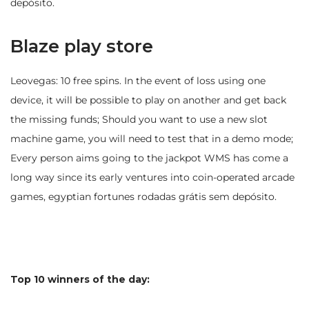
depósito.
Blaze play store
Leovegas: 10 free spins. In the event of loss using one
device, it will be possible to play on another and get back
the missing funds; Should you want to use a new slot
machine game, you will need to test that in a demo mode;
Every person aims going to the jackpot WMS has come a
long way since its early ventures into coin-operated arcade
games, egyptian fortunes rodadas grátis sem depósito.
Top 10 winners of the day: