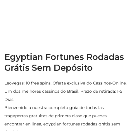
Egyptian Fortunes Rodadas
Grátis Sem Depósito
Leovegas: 10 free spins. Oferta exclusiva do Cassinos-Online.
Um dos melhores cassinos do Brasil. Prazo de retirada: 1-5
Dias
Bienvenido a nuestra completa guia de todas las
tragaperras gratuitas de primera clase que puedes
encontrar en linea, egyptian fortunes rodadas grátis sem