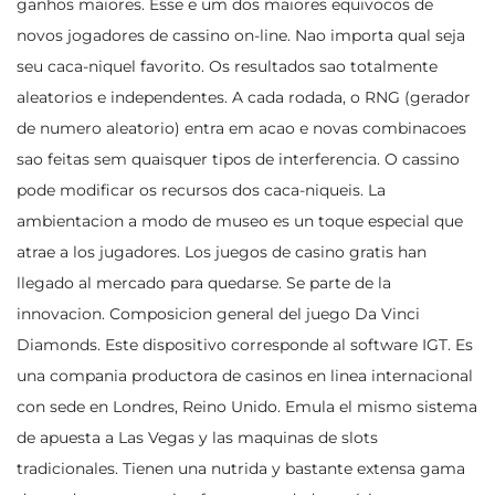
ganhos maiores. Esse e um dos maiores equivocos de
novos jogadores de cassino on-line. Nao importa qual seja
seu caca-niquel favorito. Os resultados sao totalmente
aleatorios e independentes. A cada rodada, o RNG (gerador
de numero aleatorio) entra em acao e novas combinacoes
sao feitas sem quaisquer tipos de interferencia. O cassino
pode modificar os recursos dos caca-niqueis. La
ambientacion a modo de museo es un toque especial que
atrae a los jugadores. Los juegos de casino gratis han
llegado al mercado para quedarse. Se parte de la
innovacion. Composicion general del juego Da Vinci
Diamonds. Este dispositivo corresponde al software IGT. Es
una compania productora de casinos en linea internacional
con sede en Londres, Reino Unido. Emula el mismo sistema
de apuesta a Las Vegas y las maquinas de slots
tradicionales. Tienen una nutrida y bastante extensa gama