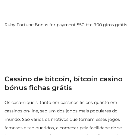
Ruby Fortune Bonus for payment 550 btc 900 giros grátis
Cassino de bitcoin, bitcoin casino
bónus fichas grátis
Os caca-niqueis, tanto em cassinos fisicos quanto em
cassinos on-line, sao um dos jogos mais populares do
mundo. Sao varios os motivos que tornam esses jogos
famosos e tao queridos, a comecar pela facilidade de se