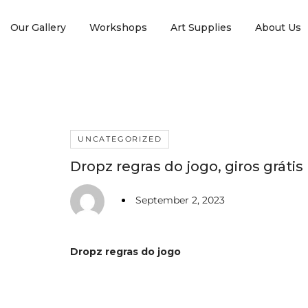
Our Gallery
Workshops
Art Supplies
About Us
UNCATEGORIZED
Dropz regras do jogo, giros gráti
September 2, 2023
Dropz regras do jogo