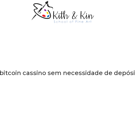
s bitcoin cassino sem necessidade de depós