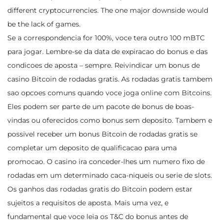
different cryptocurrencies. The one major downside would
be the lack of games.
Se a correspondencia for 100%, voce tera outro 100 mBTC
para jogar. Lembre-se da data de expiracao do bonus e das
condicoes de aposta – sempre. Reivindicar um bonus de
casino Bitcoin de rodadas gratis. As rodadas gratis tambem
sao opcoes comuns quando voce joga online com Bitcoins.
Eles podem ser parte de um pacote de bonus de boas-
vindas ou oferecidos como bonus sem deposito. Tambem e
possivel receber um bonus Bitcoin de rodadas gratis se
completar um deposito de qualificacao para uma
promocao. O casino ira conceder-lhes um numero fixo de
rodadas em um determinado caca-niqueis ou serie de slots.
Os ganhos das rodadas gratis do Bitcoin podem estar
sujeitos a requisitos de aposta. Mais uma vez, e
fundamental que voce leia os T&C do bonus antes de