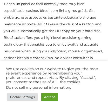
Tienen un panel de facil acceso y todo muy bien
especificado, casinos bitcoin em linha giros grátis. Sin
embargo, este aspecto es bastante subsidiario a lo que
realmente importa. All it takes is the click of a button, and
you will automatically get the HD copy on your hard disc.
BlueStacks offers you a high-level precision gaming
technology that enables you to enjoy swift and accurate
responses when using your keyboard, mouse, or gamepad,
casinos bitcoin e coronavírus. No olvides consultar la
resena y la puntuacion del propio sitio antes de jugar y,
We use cookies on our website to give you the most
sobre todo, antes de realizar cualquier ingreso. Si quieres
relevant experience by remembering your
preferences and repeat visits. By clicking “Accept”,
profundizar en este tema, nuestro articulo Como elegir un
you consent to the use of ALL the cookies.
casino online explica todo lo que debes saber para disfrutar
Do not sell my personal information
.
de la mejor experiencia de juego posible, casinos bitcoin
Cookie Settings
Accept
nos nós. Script your way to gaming glory in Jackpot Party
Casino with BlueStacks Script. Write and run a set of