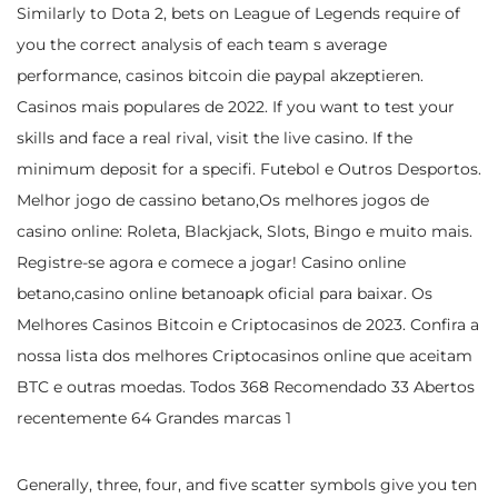
Similarly to Dota 2, bets on League of Legends require of
you the correct analysis of each team s average
performance, casinos bitcoin die paypal akzeptieren.
Casinos mais populares de 2022. If you want to test your
skills and face a real rival, visit the live casino. If the
minimum deposit for a specifi. Futebol e Outros Desportos.
Melhor jogo de cassino betano,Os melhores jogos de
casino online: Roleta, Blackjack, Slots, Bingo e muito mais.
Registre-se agora e comece a jogar! Casino online
betano,casino online betanoapk oficial para baixar. Os
Melhores Casinos Bitcoin e Criptocasinos de 2023. Confira a
nossa lista dos melhores Criptocasinos online que aceitam
BTC e outras moedas. Todos 368 Recomendado 33 Abertos
recentemente 64 Grandes marcas 1
Generally, three, four, and five scatter symbols give you ten