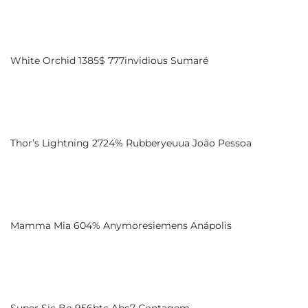
White Orchid 1385$ 777invidious Sumaré
Thor’s Lightning 2724% Rubberyeuua João Pessoa
Mamma Mia 604% Anymoresiemens Anápolis