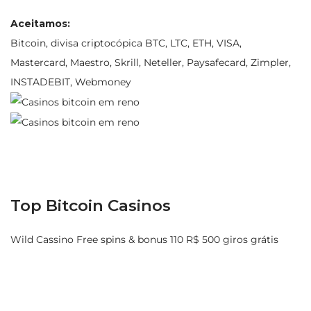
Aceitamos:
Bitcoin, divisa criptocópica BTC, LTC, ETH, VISA,
Mastercard, Maestro, Skrill, Neteller, Paysafecard, Zimpler,
INSTADEBIT, Webmoney
Top Bitcoin Casinos
Wild Cassino Free spins & bonus 110 R$ 500 giros grátis