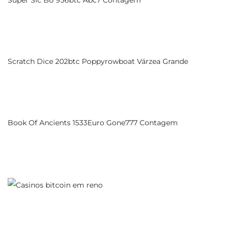
Super Sic Bo 956btc Abc7 Contagem
Scratch Dice 202btc Poppyrowboat Várzea Grande
Book Of Ancients 1533Euro Gone777 Contagem