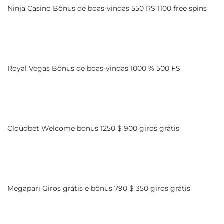
Ninja Casino Bônus de boas-vindas 550 R$ 1100 free spins
Royal Vegas Bônus de boas-vindas 1000 % 500 FS
Cloudbet Welcome bonus 1250 $ 900 giros grátis
Megapari Giros grátis e bônus 790 $ 350 giros grátis