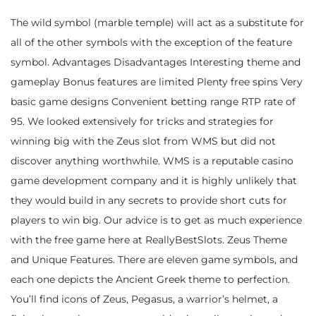
The wild symbol (marble temple) will act as a substitute for
all of the other symbols with the exception of the feature
symbol. Advantages Disadvantages Interesting theme and
gameplay Bonus features are limited Plenty free spins Very
basic game designs Convenient betting range RTP rate of
95. We looked extensively for tricks and strategies for
winning big with the Zeus slot from WMS but did not
discover anything worthwhile. WMS is a reputable casino
game development company and it is highly unlikely that
they would build in any secrets to provide short cuts for
players to win big. Our advice is to get as much experience
with the free game here at ReallyBestSlots. Zeus Theme
and Unique Features. There are eleven game symbols, and
each one depicts the Ancient Greek theme to perfection.
You’ll find icons of Zeus, Pegasus, a warrior’s helmet, a