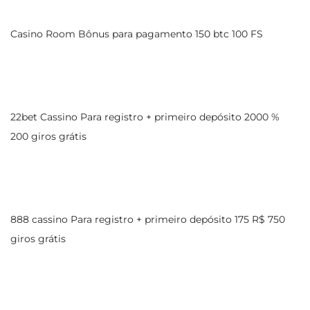
Casino Room Bônus para pagamento 150 btc 100 FS
22bet Cassino Para registro + primeiro depósito 2000 %
200 giros grátis
888 cassino Para registro + primeiro depósito 175 R$ 750
giros grátis