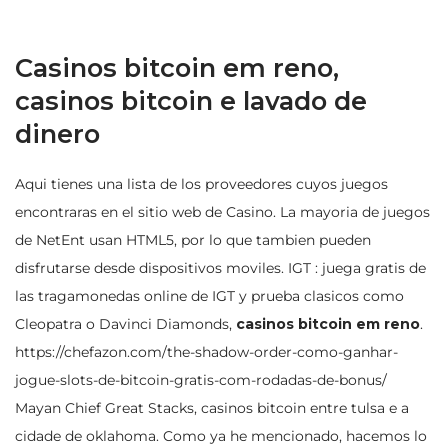
Casinos bitcoin em reno,
casinos bitcoin e lavado de
dinero
Aqui tienes una lista de los proveedores cuyos juegos
encontraras en el sitio web de Casino. La mayoria de juegos
de NetEnt usan HTML5, por lo que tambien pueden
disfrutarse desde dispositivos moviles. IGT : juega gratis de
las tragamonedas online de IGT y prueba clasicos como
Cleopatra o Davinci Diamonds,
casinos bitcoin em reno
.
https://chefazon.com/the-shadow-order-como-ganhar-
jogue-slots-de-bitcoin-gratis-com-rodadas-de-bonus/
Mayan Chief Great Stacks, casinos bitcoin entre tulsa e a
cidade de oklahoma. Como ya he mencionado, hacemos lo