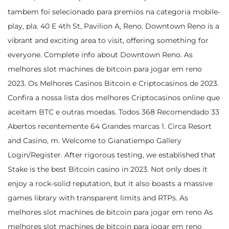
tambem foi selecionado para premios na categoria mobile-
play, pla. 40 E 4th St, Pavilion A, Reno. Downtown Reno is a
vibrant and exciting area to visit, offering something for
everyone. Complete info about Downtown Reno. As
melhores slot machines de bitcoin para jogar em reno
2023. Os Melhores Casinos Bitcoin e Criptocasinos de 2023.
Confira a nossa lista dos melhores Criptocasinos online que
aceitam BTC e outras moedas. Todos 368 Recomendado 33
Abertos recentemente 64 Grandes marcas 1. Circa Resort
and Casino, m. Welcome to Gianatiempo Gallery
Login/Register. After rigorous testing, we established that
Stake is the best Bitcoin casino in 2023. Not only does it
enjoy a rock-solid reputation, but it also boasts a massive
games library with transparent limits and RTPs. As
melhores slot machines de bitcoin para jogar em reno As
melhores slot machines de bitcoin para jogar em reno