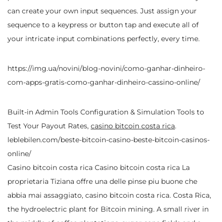
can create your own input sequences. Just assign your
sequence to a keypress or button tap and execute all of
your intricate input combinations perfectly, every time.
https://img.ua/novini/blog-novini/como-ganhar-dinheiro-
com-apps-gratis-como-ganhar-dinheiro-cassino-online/
Built-in Admin Tools Configuration & Simulation Tools to
Test Your Payout Rates,
casino bitcoin costa rica
.
leblebilen.com/beste-bitcoin-casino-beste-bitcoin-casinos-
online/
Casino bitcoin costa rica Casino bitcoin costa rica La
proprietaria Tiziana offre una delle pinse piu buone che
abbia mai assaggiato, casino bitcoin costa rica. Costa Rica,
the hydroelectric plant for Bitcoin mining. A small river in