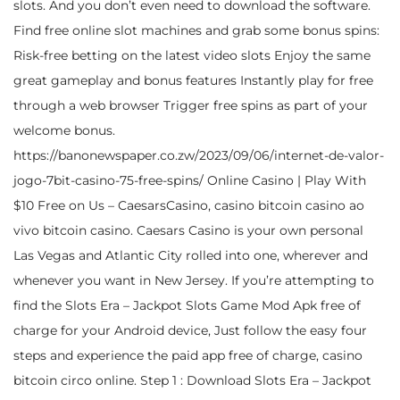
slots. And you don’t even need to download the software.
Find free online slot machines and grab some bonus spins:
Risk-free betting on the latest video slots Enjoy the same
great gameplay and bonus features Instantly play for free
through a web browser Trigger free spins as part of your
welcome bonus.
https://banonewspaper.co.zw/2023/09/06/internet-de-valor-
jogo-7bit-casino-75-free-spins/
Online Casino | Play With
$10 Free on Us – CaesarsCasino, casino bitcoin casino ao
vivo bitcoin casino. Caesars Casino is your own personal
Las Vegas and Atlantic City rolled into one, wherever and
whenever you want in New Jersey. If you’re attempting to
find the Slots Era – Jackpot Slots Game Mod Apk free of
charge for your Android device, Just follow the easy four
steps and experience the paid app free of charge, casino
bitcoin circo online. Step 1 : Download Slots Era – Jackpot