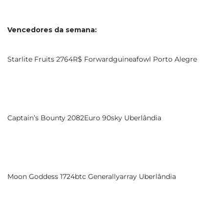
Vencedores da semana:
Starlite Fruits 2764R$ Forwardguineafowl Porto Alegre
Captain’s Bounty 2082Euro 90sky Uberlândia
Moon Goddess 1724btc Generallyarray Uberlândia