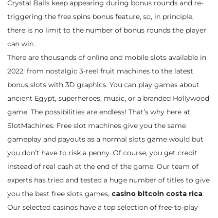
Crystal Balls keep appearing during bonus rounds and re-
triggering the free spins bonus feature, so, in principle,
there is no limit to the number of bonus rounds the player
can win.
There are thousands of online and mobile slots available in
2022: from nostalgic 3-reel fruit machines to the latest
bonus slots with 3D graphics. You can play games about
ancient Egypt, superheroes, music, or a branded Hollywood
game. The possibilities are endless! That’s why here at
SlotMachines. Free slot machines give you the same
gameplay and payouts as a normal slots game would but
you don’t have to risk a penny. Of course, you get credit
instead of real cash at the end of the game. Our team of
experts has tried and tested a huge number of titles to give
you the best free slots games,
casino bitcoin costa rica
.
Our selected casinos have a top selection of free-to-play