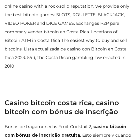
online casino with a rock-solid reputation, we provide only
the best bitcoin games: SLOTS, ROULETTE, BLACKJACK,
VIDEO POKER and DICE GAMES. Exchanges P2P para
comprar y vender bitcoin en Costa Rica. Locations of
Bitcoin ATM in Costa Rica The easiest way to buy and sell
bitcoins. Lista actualizada de casino con Bitcoin en Costa
Rica 2023. 551), the Costa Rican gambling law enacted in
2010
Casino bitcoin costa rica, casino
bitcoin com bónus de inscrição
Bonos de tragamonedas Fruit Cocktail 2,
casino bitcoin
com bónus de inscrição gratuita
. Esto siempre y cuando