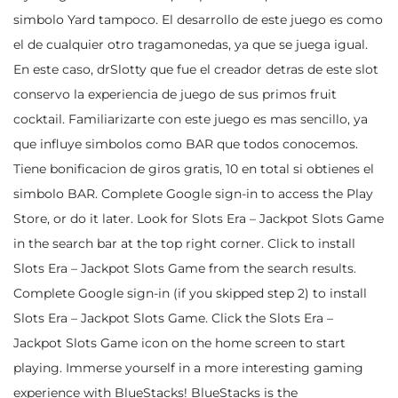
simbolo Yard tampoco. El desarrollo de este juego es como
el de cualquier otro tragamonedas, ya que se juega igual.
En este caso, drSlotty que fue el creador detras de este slot
conservo la experiencia de juego de sus primos fruit
cocktail. Familiarizarte con este juego es mas sencillo, ya
que influye simbolos como BAR que todos conocemos.
Tiene bonificacion de giros gratis, 10 en total si obtienes el
simbolo BAR. Complete Google sign-in to access the Play
Store, or do it later. Look for Slots Era – Jackpot Slots Game
in the search bar at the top right corner. Click to install
Slots Era – Jackpot Slots Game from the search results.
Complete Google sign-in (if you skipped step 2) to install
Slots Era – Jackpot Slots Game. Click the Slots Era –
Jackpot Slots Game icon on the home screen to start
playing. Immerse yourself in a more interesting gaming
experience with BlueStacks! BlueStacks is the