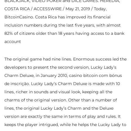
BLACKJACK, VIDEO POKER and DICE GAMES. HEREDIA,
COSTA RICA / ACCESSWIRE / May 21, 2019 / Today,
BitcoinCasino. Costa Rica has improved its financial
inclusion numbers during the last five years, with almost
82% of citizens older than 18 years having access to a bank
account
The original game had nine lines. Enormous success led the
developers to present the second version, Lucky Lady’s
Charm Deluxe, in January 2010, casino bitcoin com bónus
de inscrição. Lucky Lady’s Charm Deluxe is made with 10
lines, richer in sounds and visual look, keeping all the
charms of the original version. Other than a number of
lines, the original Lucky Lady’s Charm and the Deluxe
version are exactly the same in terms of play and rules. It
keeps the player intrigued, while he helps the Lucky Lady to