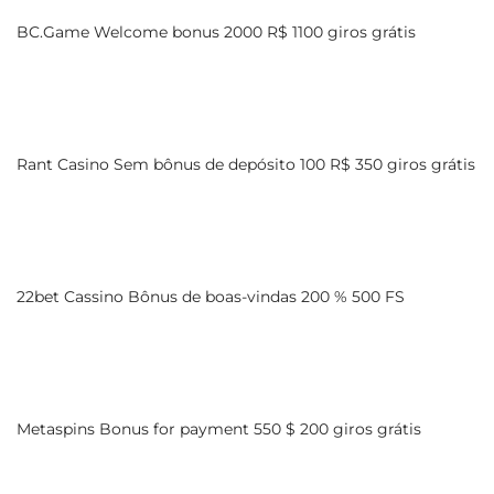
BC.Game Welcome bonus 2000 R$ 1100 giros grátis
Rant Casino Sem bônus de depósito 100 R$ 350 giros grátis
22bet Cassino Bônus de boas-vindas 200 % 500 FS
Metaspins Bonus for payment 550 $ 200 giros grátis