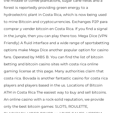
the middle of coffee plantations, sugar cane fields and a
forest is reportedly providing green energy to a
hydroelectric plant in Costa Rica, which is now being used
to mine Bitcoin and cryptocurrencies. Exchanges P2P para
comprar y vender bitcoin en Costa Rica. If you find a signal
in the jungle, then you can play there too. Mega Dice (VPN
Friendly) A fluid interface and a wide range of sportsbetting
options make Mega Dice another popular option for casino
fans. Operated by MIBS B. You can find the list of bitcoin
betting and bitcoin casino sites with costa rica online
gaming license at this page. Many authorities claim that
costa rica. Bovada is another fantastic casino for costa rica
players and players based in the us. Locations of Bitcoin
ATM in Costa Rica The easiest way to buy and sell bitcoins.
An online casino with a rock-solid reputation, we provide
only the best bitcoin games: SLOTS, ROULETTE,