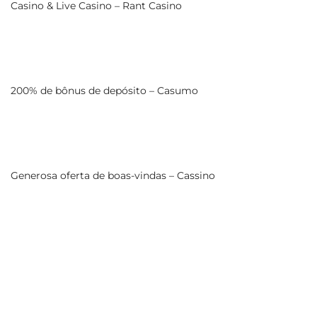
Casino & Live Casino – Rant Casino
200% de bônus de depósito – Casumo
Generosa oferta de boas-vindas – Cassino