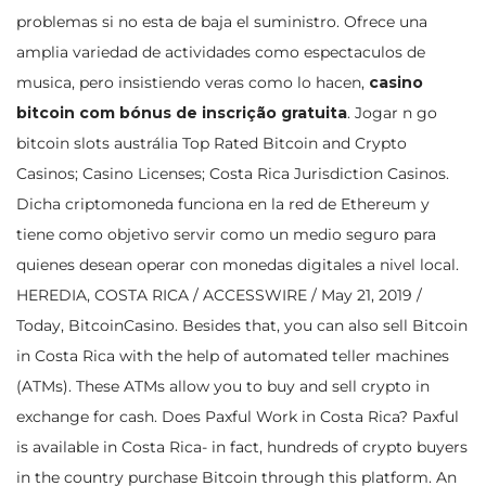
problemas si no esta de baja el suministro. Ofrece una
amplia variedad de actividades como espectaculos de
musica, pero insistiendo veras como lo hacen,
casino
bitcoin com bónus de inscrição gratuita
.
Jogar n go
bitcoin slots austrália
Top Rated Bitcoin and Crypto
Casinos; Casino Licenses; Costa Rica Jurisdiction Casinos.
Dicha criptomoneda funciona en la red de Ethereum y
tiene como objetivo servir como un medio seguro para
quienes desean operar con monedas digitales a nivel local.
HEREDIA, COSTA RICA / ACCESSWIRE / May 21, 2019 /
Today, BitcoinCasino. Besides that, you can also sell Bitcoin
in Costa Rica with the help of automated teller machines
(ATMs). These ATMs allow you to buy and sell crypto in
exchange for cash. Does Paxful Work in Costa Rica? Paxful
is available in Costa Rica- in fact, hundreds of crypto buyers
in the country purchase Bitcoin through this platform. An