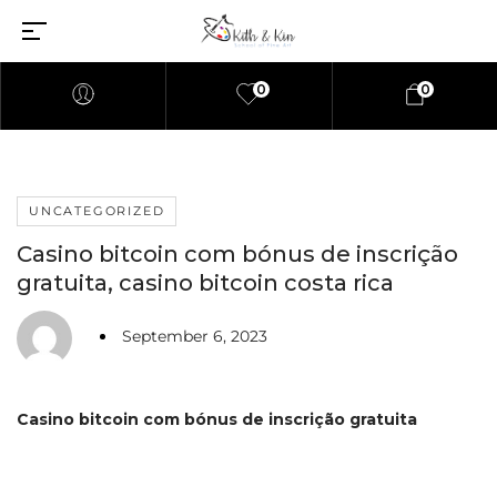
0
0
UNCATEGORIZED
Casino bitcoin com bónus de inscrição
gratuita, casino bitcoin costa rica
September 6, 2023
Casino bitcoin com bónus de inscrição gratuita