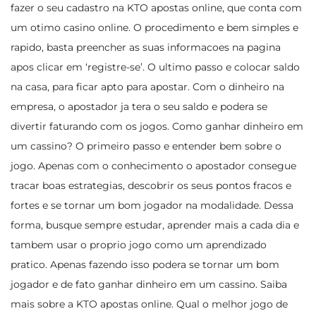
fazer o seu cadastro na KTO apostas online, que conta com
um otimo casino online. O procedimento e bem simples e
rapido, basta preencher as suas informacoes na pagina
apos clicar em ‘registre-se’. O ultimo passo e colocar saldo
na casa, para ficar apto para apostar. Com o dinheiro na
empresa, o apostador ja tera o seu saldo e podera se
divertir faturando com os jogos. Como ganhar dinheiro em
um cassino? O primeiro passo e entender bem sobre o
jogo. Apenas com o conhecimento o apostador consegue
tracar boas estrategias, descobrir os seus pontos fracos e
fortes e se tornar um bom jogador na modalidade. Dessa
forma, busque sempre estudar, aprender mais a cada dia e
tambem usar o proprio jogo como um aprendizado
pratico. Apenas fazendo isso podera se tornar um bom
jogador e de fato ganhar dinheiro em um cassino. Saiba
mais sobre a KTO apostas online. Qual o melhor jogo de