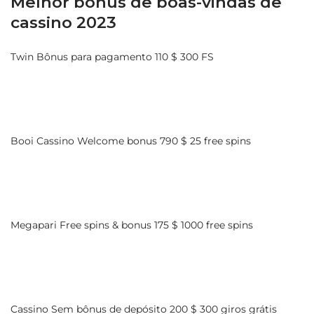
Melhor bônus de boas-vindas de
cassino 2023
Twin Bônus para pagamento 110 $ 300 FS
Booi Cassino Welcome bonus 790 $ 25 free spins
Megapari Free spins & bonus 175 $ 1000 free spins
Cassino Sem bônus de depósito 200 $ 300 giros grátis