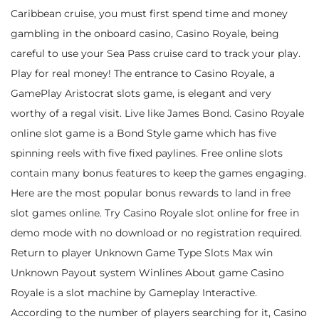
Caribbean cruise, you must first spend time and money
gambling in the onboard casino, Casino Royale, being
careful to use your Sea Pass cruise card to track your play.
Play for real money! The entrance to Casino Royale, a
GamePlay Aristocrat slots game, is elegant and very
worthy of a regal visit. Live like James Bond. Casino Royale
online slot game is a Bond Style game which has five
spinning reels with five fixed paylines. Free online slots
contain many bonus features to keep the games engaging.
Here are the most popular bonus rewards to land in free
slot games online. Try Casino Royale slot online for free in
demo mode with no download or no registration required.
Return to player Unknown Game Type Slots Max win
Unknown Payout system Winlines About game Casino
Royale is a slot machine by Gameplay Interactive.
According to the number of players searching for it, Casino