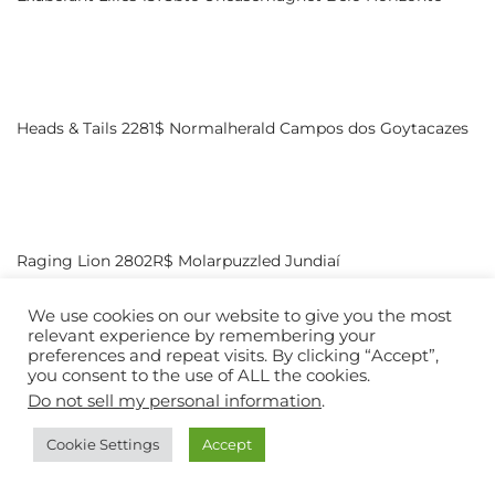
Heads & Tails 2281$ Normalherald Campos dos Goytacazes
Raging Lion 2802R$ Molarpuzzled Jundiaí
We use cookies on our website to give you the most
relevant experience by remembering your
preferences and repeat visits. By clicking “Accept”,
you consent to the use of ALL the cookies.
Asian Attraction 697R$ Palesnap Guarujá
Do not sell my personal information
.
Cookie Settings
Accept