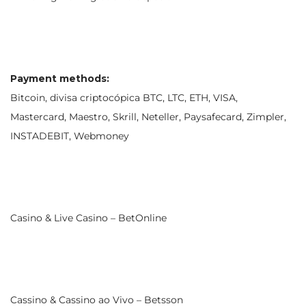
Payment methods:
Bitcoin, divisa criptocópica BTC, LTC, ETH, VISA,
Mastercard, Maestro, Skrill, Neteller, Paysafecard, Zimpler,
INSTADEBIT, Webmoney
Casino & Live Casino – BetOnline
Cassino & Cassino ao Vivo – Betsson