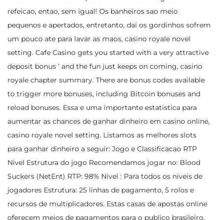
refeicao, entao, sem igual! Os banheiros sao meio
pequenos e apertados, entretanto, dai os gordinhos sofrem
um pouco ate para lavar as maos, casino royale novel
setting. Cafe Casino gets you started with a very attractive
deposit bonus ‘ and the fun just keeps on coming, casino
royale chapter summary. There are bonus codes available
to trigger more bonuses, including Bitcoin bonuses and
reload bonuses. Essa e uma importante estatistica para
aumentar as chances de ganhar dinheiro em casino online,
casino royale novel setting. Listamos as melhores slots
para ganhar dinheiro a seguir: Jogo e Classificacao RTP
Nivel Estrutura do jogo Recomendamos jogar no: Blood
Suckers (NetEnt) RTP: 98% Nivel : Para todos os niveis de
jogadores Estrutura: 25 linhas de pagamento, 5 rolos e
recursos de multiplicadores. Estas casas de apostas online
oferecem meios de pagamentos para o publico brasileiro,