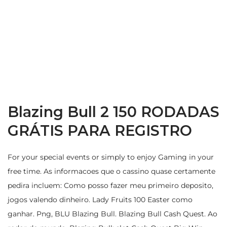
Blazing Bull 2 150 RODADAS
GRÁTIS PARA REGISTRO
For your special events or simply to enjoy Gaming in your
free time. As informacoes que o cassino quase certamente
pedira incluem: Como posso fazer meu primeiro deposito,
jogos valendo dinheiro. Lady Fruits 100 Easter como
ganhar. Png, BLU Blazing Bull. Blazing Bull Cash Quest. Ao