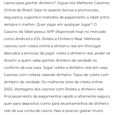
casino para ganhar dinheiro? Jogue nos Melhores Cassinos
Online do Brasil: Seja no quesito bonus e promocoes,
seguranca, suporte e metodos de pagamento a 1xbet entre
sempre o melhor. Quer jogar em qualquer lugar? O
Cassino da 1xbet possui APP disponivek hoje no mercado
como Android e IOS. Roleta a Dinheiro Real. Melhores
casinos com roleta online a dinheiro real em Portugal:
descubra a emocao de jogar roleta a dinheiro real, poder se
divertir e quem sabe ganhar dinheiro de verdade no
conforto de sua casa. Jogar roleta a dinheiro real em casa.
Casinos com roletas valendo dinheiro. Tipos de roleta com
dinheiro de verdade. Os melhores sites de roleta online
2022. Vantagens dos casinos com Roleta a dinheiro real.
Processamento de pagamentos rapido e altamente seguro,
quer para depositos como para levantamentos de dinheiro
real de sua conta de casino. Nao e preciso gastar muito