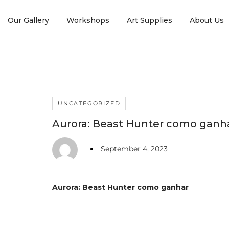
Our Gallery
Workshops
Art Supplies
About Us
UNCATEGORIZED
Aurora: Beast Hunter como ganhar
September 4, 2023
Aurora: Beast Hunter como ganhar