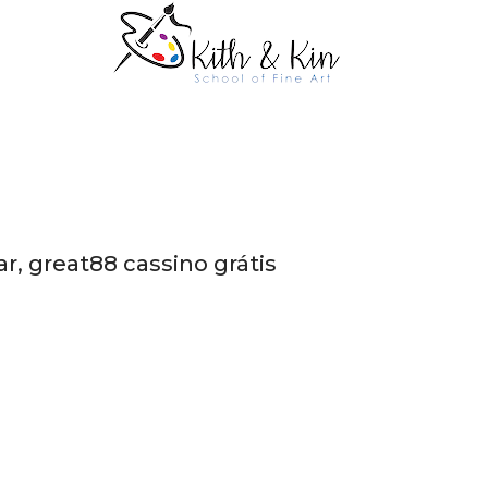
, great88 cassino grátis