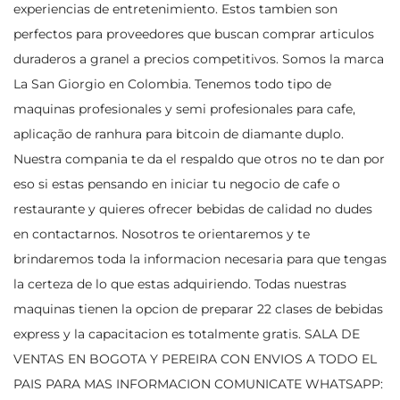
experiencias de entretenimiento. Estos tambien son
perfectos para proveedores que buscan comprar articulos
duraderos a granel a precios competitivos. Somos la marca
La San Giorgio en Colombia. Tenemos todo tipo de
maquinas profesionales y semi profesionales para cafe,
aplicação de ranhura para bitcoin de diamante duplo.
Nuestra compania te da el respaldo que otros no te dan por
eso si estas pensando en iniciar tu negocio de cafe o
restaurante y quieres ofrecer bebidas de calidad no dudes
en contactarnos. Nosotros te orientaremos y te
brindaremos toda la informacion necesaria para que tengas
la certeza de lo que estas adquiriendo. Todas nuestras
maquinas tienen la opcion de preparar 22 clases de bebidas
express y la capacitacion es totalmente gratis. SALA DE
VENTAS EN BOGOTA Y PEREIRA CON ENVIOS A TODO EL
PAIS PARA MAS INFORMACION COMUNICATE WHATSAPP: