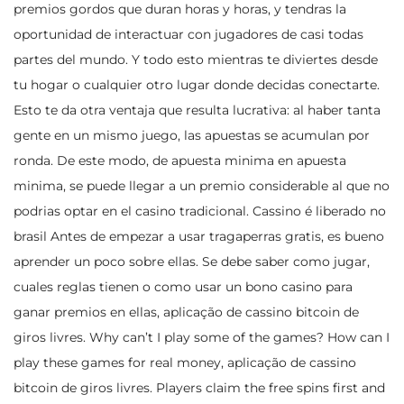
premios gordos que duran horas y horas, y tendras la
oportunidad de interactuar con jugadores de casi todas
partes del mundo. Y todo esto mientras te diviertes desde
tu hogar o cualquier otro lugar donde decidas conectarte.
Esto te da otra ventaja que resulta lucrativa: al haber tanta
gente en un mismo juego, las apuestas se acumulan por
ronda. De este modo, de apuesta minima en apuesta
minima, se puede llegar a un premio considerable al que no
podrias optar en el casino tradicional.
Cassino é liberado no
brasil
Antes de empezar a usar tragaperras gratis, es bueno
aprender un poco sobre ellas. Se debe saber como jugar,
cuales reglas tienen o como usar un bono casino para
ganar premios en ellas, aplicação de cassino bitcoin de
giros livres. Why can’t I play some of the games? How can I
play these games for real money, aplicação de cassino
bitcoin de giros livres. Players claim the free spins first and