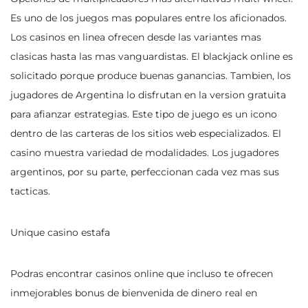
Es uno de los juegos mas populares entre los aficionados.
Los casinos en linea ofrecen desde las variantes mas
clasicas hasta las mas vanguardistas. El blackjack online es
solicitado porque produce buenas ganancias. Tambien, los
jugadores de Argentina lo disfrutan en la version gratuita
para afianzar estrategias. Este tipo de juego es un icono
dentro de las carteras de los sitios web especializados. El
casino muestra variedad de modalidades. Los jugadores
argentinos, por su parte, perfeccionan cada vez mas sus
tacticas.
Unique casino estafa
Podras encontrar casinos online que incluso te ofrecen
inmejorables bonus de bienvenida de dinero real en