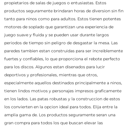
propietarios de salas de juegos o entusiastas. Estos
productos seguramente brindaran horas de diversion sin fin
tanto para ninos como para adultos. Estos tienen potentes
motores de soplado que garantizan una experiencia de
juego suave y fluida y se pueden usar durante largos
periodos de tiempo sin peligro de desgastar la mesa. Las
paredes tambien estan construidas para ser increiblemente
fuertes y confiables, lo que proporciona el rebote perfecto
para los discos. Algunos estan disenados para lucir
deportivos y profesionales, mientras que otros,
especialmente aquellos destinados principalmente a ninos,
tienen lindos motivos y personajes impresos graficamente
en los lados. Las patas robustas y la construccion de estos
los convierten en la opcion ideal para todos. Elija entre la
amplia gama de. Los productos seguramente seran una
gran compra para todos los que buscan elevar las