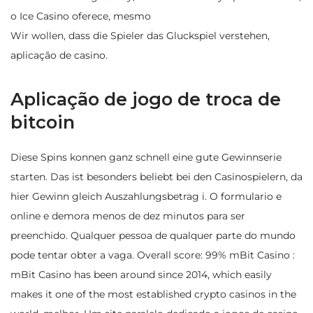
o Ice Casino oferece, mesmo
Wir wollen, dass die Spieler das Gluckspiel verstehen,
aplicação de casino.
Aplicação de jogo de troca de
bitcoin
Diese Spins konnen ganz schnell eine gute Gewinnserie
starten. Das ist besonders beliebt bei den Casinospielern, da
hier Gewinn gleich Auszahlungsbetrag i. O formulario e
online e demora menos de dez minutos para ser
preenchido. Qualquer pessoa de qualquer parte do mundo
pode tentar obter a vaga. Overall score: 99% mBit Casino :
mBit Casino has been around since 2014, which easily
makes it one of the most established crypto casinos in the