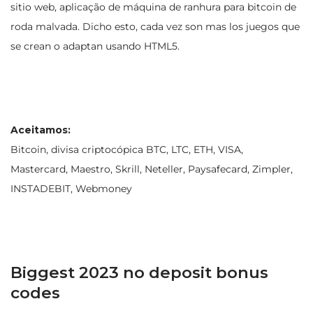
sitio web, aplicação de máquina de ranhura para bitcoin de
roda malvada. Dicho esto, cada vez son mas los juegos que
se crean o adaptan usando HTML5.
Aceitamos:
Bitcoin, divisa criptocópica BTC, LTC, ETH, VISA,
Mastercard, Maestro, Skrill, Neteller, Paysafecard, Zimpler,
INSTADEBIT, Webmoney
Biggest 2023 no deposit bonus
codes