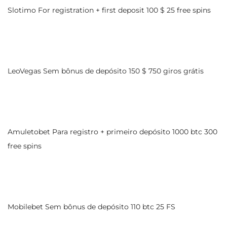
Slotimo For registration + first deposit 100 $ 25 free spins
LeoVegas Sem bônus de depósito 150 $ 750 giros grátis
Amuletobet Para registro + primeiro depósito 1000 btc 300
free spins
Mobilebet Sem bônus de depósito 110 btc 25 FS