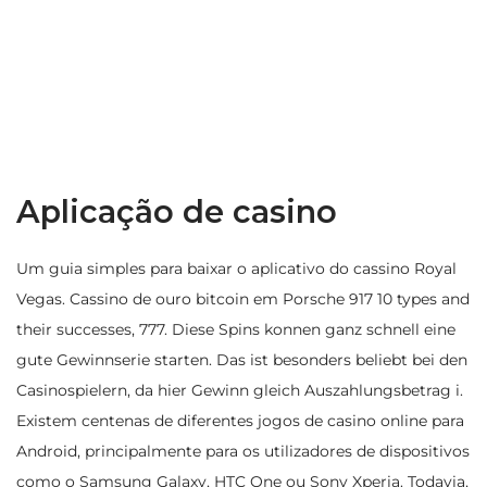
Aplicação de casino
Um guia simples para baixar o aplicativo do cassino Royal
Vegas. Cassino de ouro bitcoin em Porsche 917 10 types and
their successes, 777. Diese Spins konnen ganz schnell eine
gute Gewinnserie starten. Das ist besonders beliebt bei den
Casinospielern, da hier Gewinn gleich Auszahlungsbetrag i.
Existem centenas de diferentes jogos de casino online para
Android, principalmente para os utilizadores de dispositivos
como o Samsung Galaxy, HTC One ou Sony Xperia. Todavia,