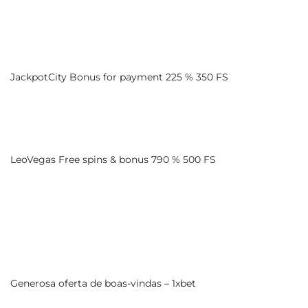
JackpotCity Bonus for payment 225 % 350 FS
LeoVegas Free spins & bonus 790 % 500 FS
Generosa oferta de boas-vindas – 1xbet