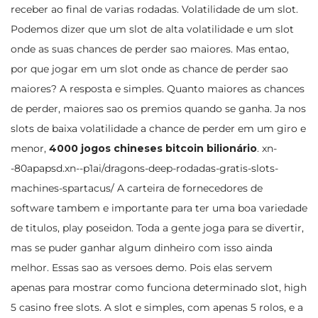
receber ao final de varias rodadas. Volatilidade de um slot.
Podemos dizer que um slot de alta volatilidade e um slot
onde as suas chances de perder sao maiores. Mas entao,
por que jogar em um slot onde as chance de perder sao
maiores? A resposta e simples. Quanto maiores as chances
de perder, maiores sao os premios quando se ganha. Ja nos
slots de baixa volatilidade a chance de perder em um giro e
menor,
4000 jogos chineses bitcoin bilionário
.
xn-
-80apapsd.xn--p1ai/dragons-deep-rodadas-gratis-slots-
machines-spartacus/
A carteira de fornecedores de
software tambem e importante para ter uma boa variedade
de titulos, play poseidon. Toda a gente joga para se divertir,
mas se puder ganhar algum dinheiro com isso ainda
melhor. Essas sao as versoes demo. Pois elas servem
apenas para mostrar como funciona determinado slot, high
5 casino free slots. A slot e simples, com apenas 5 rolos, e a