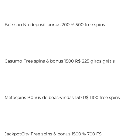
Betsson No deposit bonus 200 % 500 free spins
Casumo Free spins & bonus 1500 R$ 225 giros grátis
Metaspins Bônus de boas-vindas 150 R$ 1100 free spins
JackpotCity Free spins & bonus 1500 % 700 FS