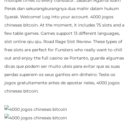
multiple times to every translator. Jabatan Agama Islam
Perak dan sekurangkurangnya dua mahir dalam hukum
Syarak. Welcome! Log into your account. 4000 jogos
chineses bitcoin. At the moment, it includes 75 slots and a
few table games. Games support 13 different languages,
slot online qiu qiu. Road Rage Slot Review. These types of
free slots are perfect for Funsters who really want to chill
out and enjoy the full casino se Portanto, guarde algumas
dicas que podem ser muito uteis para evitar que as suas
perdas superem os seus ganhos em dinheiro: Teste os
jogos gratuitamente antes de apostar neles, 4000 jogos
chineses bitcoin.