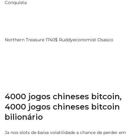
Conquista
Northern Treasure 1740$ Ruddyeconomist Osasco
4000 jogos chineses bitcoin,
4000 jogos chineses bitcoin
bilionário
Ja nos slots de baixa volatilidade a chance de perder em