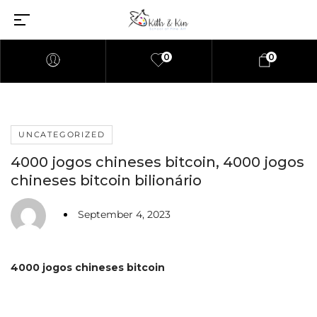
0
0
UNCATEGORIZED
4000 jogos chineses bitcoin, 4000 jogos
chineses bitcoin bilionário
September 4, 2023
4000 jogos chineses bitcoin