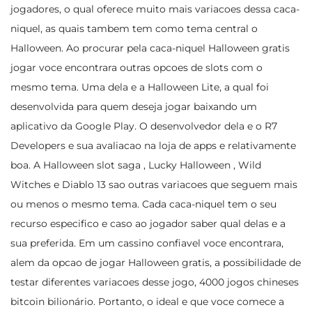
jogadores, o qual oferece muito mais variacoes dessa caca-
niquel, as quais tambem tem como tema central o
Halloween. Ao procurar pela caca-niquel Halloween gratis
jogar voce encontrara outras opcoes de slots com o
mesmo tema. Uma dela e a Halloween Lite, a qual foi
desenvolvida para quem deseja jogar baixando um
aplicativo da Google Play. O desenvolvedor dela e o R7
Developers e sua avaliacao na loja de apps e relativamente
boa. A Halloween slot saga , Lucky Halloween , Wild
Witches e Diablo 13 sao outras variacoes que seguem mais
ou menos o mesmo tema. Cada caca-niquel tem o seu
recurso especifico e caso ao jogador saber qual delas e a
sua preferida. Em um cassino confiavel voce encontrara,
alem da opcao de jogar Halloween gratis, a possibilidade de
testar diferentes variacoes desse jogo, 4000 jogos chineses
bitcoin bilionário. Portanto, o ideal e que voce comece a