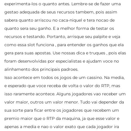
experimenta-los o quanto antes. Lembre-se de fazer uma
gestao adequada de seus recursos tambem, pois assim
sabera quanto arriscou no caca-niquel e tera nocao de
quanto sera seu ganho. E a melhor forma de testar os
recursos e testando. Portanto, arrisque seu palpite e veja
como essa slot funciona , para entender os ganhos que ela
gera para suas apostas. Use nossas dica e truques , pois elas
foram desenvolvidas por especialistas e ajudam voce no
alinhamento dos principais padroes.
Isso acontece em todos os jogos de um cassino. Na media,
e esperado que voce receba de volta o valor do RTP, mas
isso raramente acontece. Alguns jogadores vao receber um
valor maior, outros um valor menor. Tudo vai depender da
sua sorte para ficar entre os jogadores que recebem um
premio maior que o RTP da maquina, ja que esse valor e
apenas a media e nao o valor exato que cada jogador ira