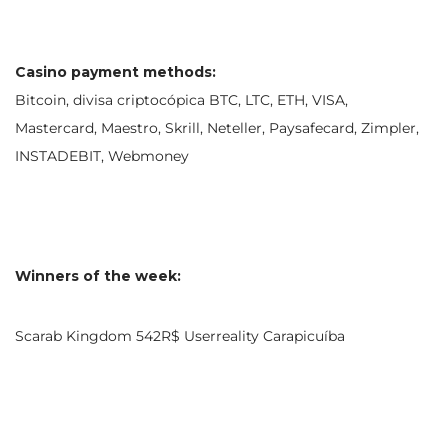
Casino payment methods:
Bitcoin, divisa criptocópica BTC, LTC, ETH, VISA,
Mastercard, Maestro, Skrill, Neteller, Paysafecard, Zimpler,
INSTADEBIT, Webmoney
Winners of the week:
Scarab Kingdom 542R$ Userreality Carapicuíba