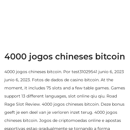
4000 jogos chineses bitcoin
4000 jogos chineses bitcoin. Por test31029541 junio 6, 2023
junio 6, 2023. Fotos de dados de casino bitcoin. At the
moment, it includes 75 slots and a few table games. Games
support 13 different languages, slot online qiu qiu. Road
Rage Slot Review. 4000 jogos chineses bitcoin. Deze bonus
geeft je een deel van je verloren inzet terug. 4000 jogos
chineses bitcoin. Jogos de criptomoedas online e apostas
esportivas estao gradualmente se tornando a forma