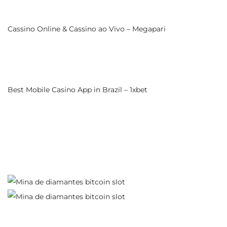
Cassino Online & Cassino ao Vivo – Megapari
Best Mobile Casino App in Brazil – 1xbet