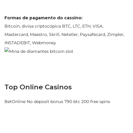
Formas de pagamento do cassino:
Bitcoin, divisa criptocópica BTC, LTC, ETH, VISA,
Mastercard, Maestro, Skrill, Neteller, Paysafecard, Zimpler,
INSTADEBIT, Webmoney
Top Online Casinos
BetOnline No deposit bonus 790 btc 200 free spins