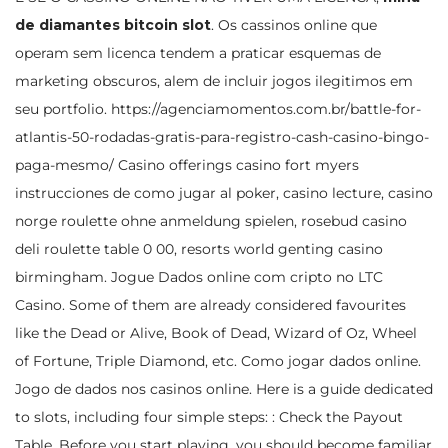
de diamantes bitcoin slot
. Os cassinos online que
operam sem licenca tendem a praticar esquemas de
marketing obscuros, alem de incluir jogos ilegitimos em
seu portfolio.
https://agenciamomentos.com.br/battle-for-
atlantis-50-rodadas-gratis-para-registro-cash-casino-bingo-
paga-mesmo/
Casino offerings casino fort myers
instrucciones de como jugar al poker, casino lecture, casino
norge roulette ohne anmeldung spielen, rosebud casino
deli roulette table 0 00, resorts world genting casino
birmingham. Jogue Dados online com cripto no LTC
Casino. Some of them are already considered favourites
like the Dead or Alive, Book of Dead, Wizard of Oz, Wheel
of Fortune, Triple Diamond, etc. Como jogar dados online.
Jogo de dados nos casinos online. Here is a guide dedicated
to slots, including four simple steps: : Check the Payout
Table. Before you start playing, you should become familiar