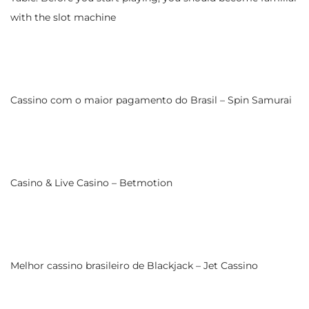
with the slot machine
Cassino com o maior pagamento do Brasil – Spin Samurai
Casino & Live Casino – Betmotion
Melhor cassino brasileiro de Blackjack – Jet Cassino