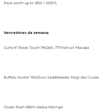
Pack worth up to ‘850 + 200FS.
Vencedores da semana:
Guns N’ Roses Touch 1962btc 777instruct Macapá
Buffalo Hunter 1962Euro Saddleleader Mogi das Cruzes
Ocean Rush 986% Hadua Maringá