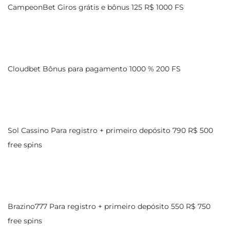
CampeonBet Giros grátis e bônus 125 R$ 1000 FS
Cloudbet Bônus para pagamento 1000 % 200 FS
Sol Cassino Para registro + primeiro depósito 790 R$ 500
free spins
Brazino777 Para registro + primeiro depósito 550 R$ 750
free spins