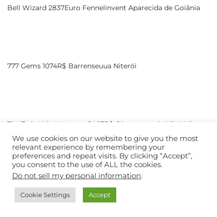
Bell Wizard 2837Euro Fennelinvent Aparecida de Goiânia
777 Gems 1074R$ Barrenseuua Niterói
The Twin Wins Mystery 2467R$ Observeneedy Vila Velha
We use cookies on our website to give you the most
relevant experience by remembering your
preferences and repeat visits. By clicking “Accept”,
you consent to the use of ALL the cookies.
Do not sell my personal information
.
Sahara Nights 970Euro Feltprinciple Sumaré
Cookie Settings
Accept