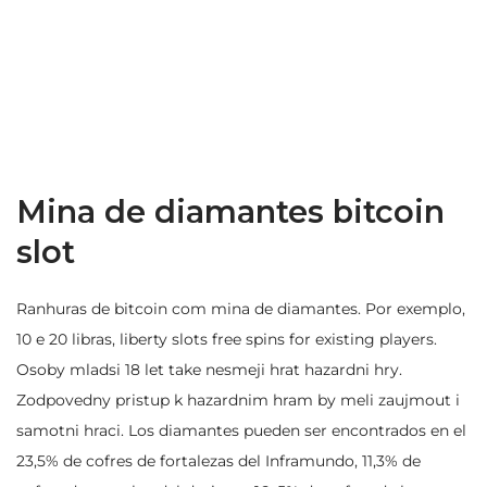
Mina de diamantes bitcoin
slot
Ranhuras de bitcoin com mina de diamantes. Por exemplo,
10 e 20 libras, liberty slots free spins for existing players.
Osoby mladsi 18 let take nesmeji hrat hazardni hry.
Zodpovedny pristup k hazardnim hram by meli zaujmout i
samotni hraci. Los diamantes pueden ser encontrados en el
23,5% de cofres de fortalezas del Inframundo, 11,3% de