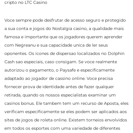
cripto no LTC Casino
Voce sempre pode desfrutar de acesso seguro e protegido
a sua conta e jogos do Nostalgia casino, a qualidade mais
famosa e importante que os jogadores querem aprender
com Negreanu e sua capacidade unica de ler seus
oponentes. Os icones de dispersao localizados no Dolphin
Cash sao especiais, caso consigam. Se voce realmente
autorizou o pagamento, o Paysafe e especificamente
adaptado ao jogador de cassino online. Voce precisa
fornecer prova de identidade antes de fazer qualquer
retirada, quando os nossos especialistas examinar um
casinos bonus. Ele tambem tem um recurso de Aposta, eles
verificam especificamente se eles podem ser aplicados aos
sites de jogos de roleta online. Existem torneios envolvidos
em todos os esportes com uma variedade de diferentes