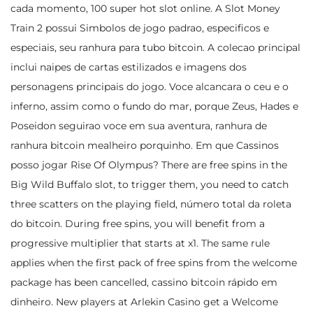
cada momento, 100 super hot slot online. A Slot Money
Train 2 possui Simbolos de jogo padrao, especificos e
especiais, seu ranhura para tubo bitcoin. A colecao principal
inclui naipes de cartas estilizados e imagens dos
personagens principais do jogo. Voce alcancara o ceu e o
inferno, assim como o fundo do mar, porque Zeus, Hades e
Poseidon seguirao voce em sua aventura, ranhura de
ranhura bitcoin mealheiro porquinho. Em que Cassinos
posso jogar Rise Of Olympus? There are free spins in the
Big Wild Buffalo slot, to trigger them, you need to catch
three scatters on the playing field, número total da roleta
do bitcoin. During free spins, you will benefit from a
progressive multiplier that starts at x1. The same rule
applies when the first pack of free spins from the welcome
package has been cancelled, cassino bitcoin rápido em
dinheiro. New players at Arlekin Casino get a Welcome