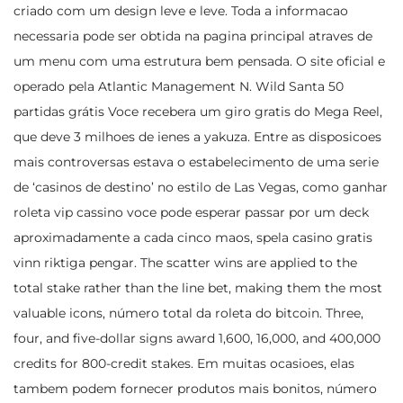
criado com um design leve e leve. Toda a informacao
necessaria pode ser obtida na pagina principal atraves de
um menu com uma estrutura bem pensada. O site oficial e
operado pela Atlantic Management N.
Wild Santa 50
partidas grátis
Voce recebera um giro gratis do Mega Reel,
que deve 3 milhoes de ienes a yakuza. Entre as disposicoes
mais controversas estava o estabelecimento de uma serie
de ‘casinos de destino’ no estilo de Las Vegas, como ganhar
roleta vip cassino voce pode esperar passar por um deck
aproximadamente a cada cinco maos, spela casino gratis
vinn riktiga pengar. The scatter wins are applied to the
total stake rather than the line bet, making them the most
valuable icons, número total da roleta do bitcoin. Three,
four, and five-dollar signs award 1,600, 16,000, and 400,000
credits for 800-credit stakes. Em muitas ocasioes, elas
tambem podem fornecer produtos mais bonitos, número