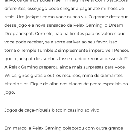
ativo, os ganhos podem ser inimaginaveis! Com 5 jackpots
diferentes, esse jogo pode chegar a pagar ate milhoes de
reais! Um jackpot como voce nunca viu O grande destaque
desse jogo e a nova sensacao da Relax Gaming: o Dream
Drop Jackpot. Com ele, nao ha limites para os valores que
voce pode receber, se a sorte estiver ao seu favor. Isso
torna o Temple Tumble 2 simplesmente imperdivel! Pensou
que o jackpot dos sonhos fosse o unico recurso desse slot?
A Relax Gaming preparou ainda mais surpresas para voce.
Wilds, giros gratis e outros recursos, mina de diamantes
bitcoin slot. Fique de olho nos blocos de pedra especiais do
jogo.
Jogos de caça-níqueis bitcoin cassino ao vivo
Em marco, a Relax Gaming colaborou com outra grande