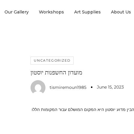
Our Gallery
Workshops
Art Supplies
About Us
UNCATEGORIZED
מועדון החשפנות יוסטון
June 15, 2023
tismiremoun1985
חשפנות או מועדוני ג’נטלמנים בשנת 1996. זה אומר שיש להם היסטוריה של 15 שנים ולא קשה להבין מדוע יוסטון היא המקום המושלם עבור המקומות הללו