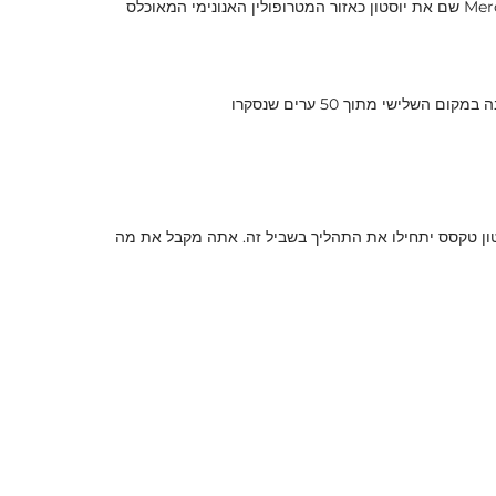
יוסטון דורגה כעיר המלוכלכת ביותר באמריקה על ידי פורבס. מדד חוויות העיר (CEI) של Mercer Health and Well-Being Rankings 2016 שם את יוסטון כאזור המטרופולין האנונימי המאוכלס
לישי מתוך 50 ערים שנסקרו
סטון טקסס יתחילו את התהליך בשביל זה. אתה מקבל את מה